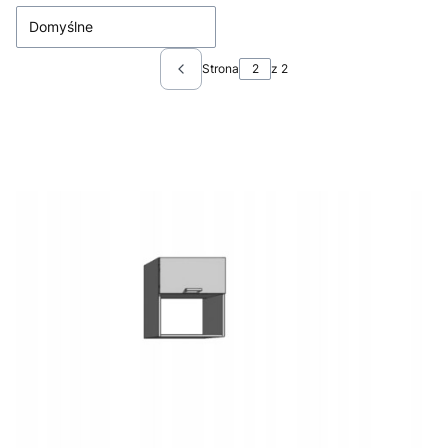
Domyślne
Strona
z 2
Poprzednie produkty