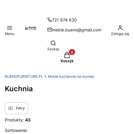
721 974 630
meble.bueno@gmail.com
Menu
Zaloguj się
Otwórz wyszukiwarkę
Szukaj
Produkty w koszyku: 0. Zobacz
Koszyk
BUENOFURNITURE.PL
Meble kuchenne na wymiar
Kuchnia
Filtry
Produkty:
43
Lista produktów
Sortowanie: