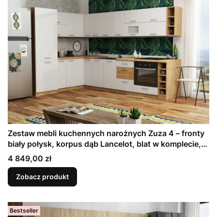
Zestaw mebli kuchennych narożnych Zuza 4 – fronty
biały połysk, korpus dąb Lancelot, blat w komplecie,
meble skręcone, modułowe
Cena
4 849,00 zł
Zobacz produkt
Bestseller