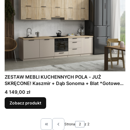
ZESTAW MEBLI KUCHENNYCH POLA - JUŻ
SKRĘCONE! Kaszmir + Dąb Sonoma + Blat *Gotowe
do ustawienia - montaż w 1 dzień*
Cena
4 149,00 zł
Zobacz produkt
Strona
z 2
Wróć do pierwszej strony z produktami