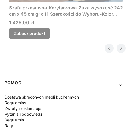
Szafa przesuwna-Korytarzowa-Zuza wysokość 242
cm x 45 cm gł x 11 Szerokości do Wyboru-Kolor
Biały Szafa Ubraniowa Wysoka Korytarzowa
Cena
1 425,00 zł
Zobacz produkt
Linki w stopce
POMOC
Dostawa skręconych mebli kuchennych
Regulaminy
Zwroty i reklamacje
Pytania i odpowiedzi
Regulamin
Raty