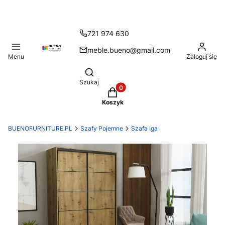
721 974 630
meble.bueno@gmail.com
Menu
Zaloguj się
Otwórz wyszukiwarkę
Szukaj
Produkty w koszyku: 0. Zobacz
Koszyk
BUENOFURNITURE.PL
Szafy Pojemne
Szafa Iga