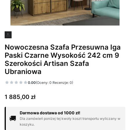
Nowoczesna Szafa Przesuwna Iga
Paski Czarne Wysokość 242 cm 9
Szerokości Artisan Szafa
Ubraniowa
0.00
(Oceny: 0 Recenzje: 0)
Cena
1 885,00 zł
Darmowa dostawa od 1000 zł!
🚚
Dla zamówień poniżej tej kwoty koszt transportu wyliczany w
koszyku.