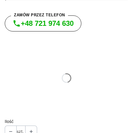
ZAMÓW PRZEZ TELEFON
+48 721 974 630
Wybierz wariant produktu:
Poszczególne warianty mogą różnić się ceną
*
SZEROKOŚĆ SZAFY
Wybierz
WNETRZE Z SZUFLADAMI
Opcjonalne
Wybierz
Ilość
szt.