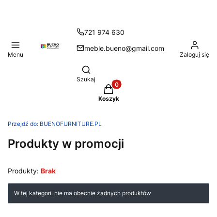
721 974 630
meble.bueno@gmail.com
Menu
Zaloguj się
Otwórz wyszukiwarkę
Szukaj
Produkty w koszyku: 0. Zobacz
Koszyk
Przejdź do:
BUENOFURNITURE.PL
Produkty w promocji
Produkty:
Brak
Lista produktów
W tej kategorii nie ma obecnie żadnych produktów