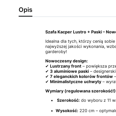
Opis
Szafa Kacper Lustro + Paski – No
Idealna dla tych, którzy cenią sobie
najwyższej jakości wykonania, wzbo
garderoby!
Nowoczesny design:
✔
Lustrzany front
– powiększa prze
✔
3 aluminiowe paski
– designerski
✔
7 eleganckich kolorów frontów
–
✔
Minimalistyczne uchwyty
– wyra
Wymiary (regulowana szerokość!)
Szerokość:
do wyboru z 11 wa
Wysokość:
220 cm – optymaln