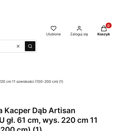
Produkty w kos
Ulubione
Zaloguj się
Koszyk
Wyczyść
Szukaj
220 cm 11 szerokości (100-200 cm) (1)
 Kacper Dąb Artisan
 gł. 61 cm, wys. 220 cm 11
-200 cm) (1)