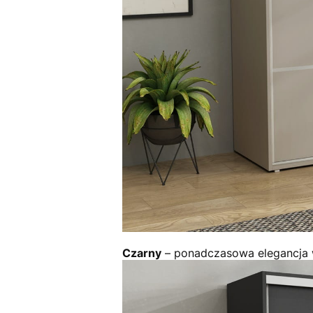
Czarny
– ponadczasowa elegancja w