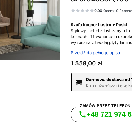
0.00
(Oceny: 0 Recenzj
Szafa Kacper Lustro + Paski
– 
Stylowy mebel z lustrzanym fr
kolorach i 11 wariantach szerok
wykonana z trwałej płyty lamino
Przejdź do pełnego opisu
Cena
1 558,00 zł
Darmowa dostawa od 1
🚚
Dla zamówień poniżej tej k
ZAMÓW PRZEZ TELEFON
+48 721 974 