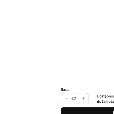
Wybierz wariant produktu:
Poszczególne warianty mogą ró
*
SZEROKOŚĆ SZAFY
Wybierz
*
CICHY DOMYK , DOMYKACZ
Wybierz
WNETRZE Z SZUFLADAMI
Opcj
Wybierz
Ilość
Dostępno
szt.
duża iloś