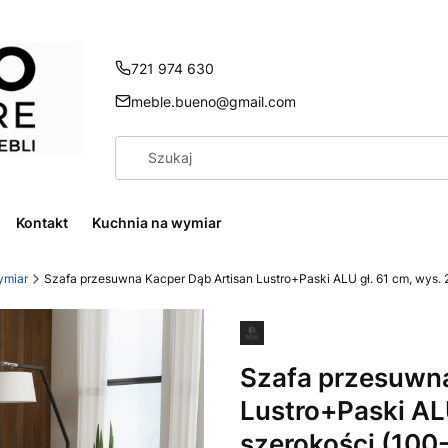
721 974 630
meble.bueno@gmail.com
Kontakt
Kuchnia na wymiar
ymiar
Szafa przesuwna Kacper Dąb Artisan Lustro+Paski ALU gł. 61 cm, wys. 
Szafa przesuwna
Lustro+Paski ALU
szerokości (100