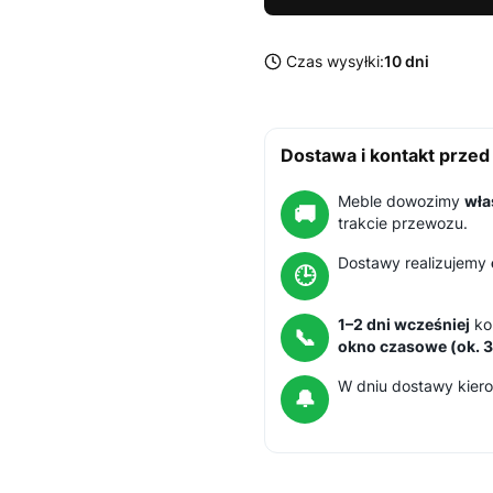
Czas wysyłki:
10 dni
Dostawa i kontakt prze
Meble dowozimy
wła
🚚
trakcie przewozu.
Dostawy realizujemy
🕒
1–2 dni wcześniej
kon
📞
okno czasowe (ok. 3
W dniu dostawy kie
🔔