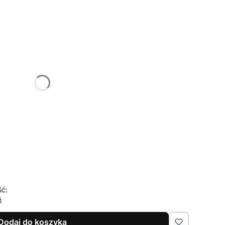
żnić się ceną
 DRZWI PRZESUWNYCH
onalne
ść:
ć
Dodaj do koszyka