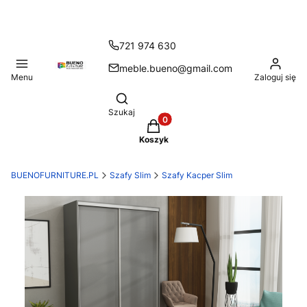
721 974 630
meble.bueno@gmail.com
Menu
Zaloguj się
Otwórz wyszukiwarkę
Szukaj
Produkty w koszyku: 0. Zobacz
Koszyk
BUENOFURNITURE.PL
Szafy Slim
Szafy Kacper Slim