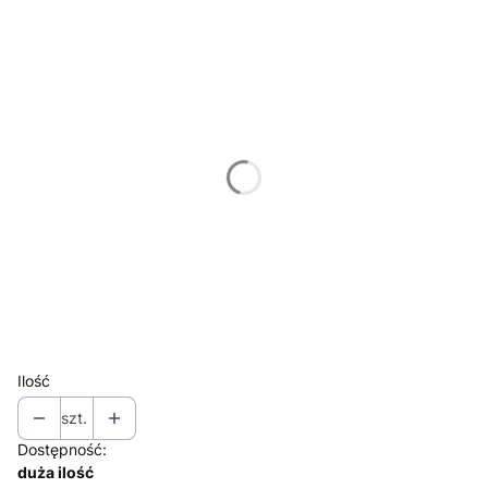
Wybierz wariant produktu:
Poszczególne warianty mogą różnić się ceną
*
SZEROKOŚĆ SZAFY
Wybierz
*
CICHY DOMYK , DOMYKACZ DRZWI PRZESUWNYCH
Wybierz
WNETRZE Z SZUFLADAMI
Opcjonalne
Wybierz
Ilość
szt.
Dostępność:
duża ilość