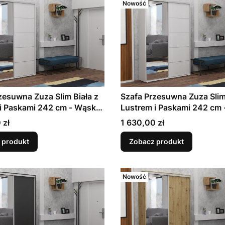
Nowość
zesuwna Zuza Slim Biała z
Szafa Przesuwna Zuza Slim 
i Paskami 242 cm - Wąska
Lustrem i Paskami 242 cm
Garderoba do Przedpokoju
45 cm | Garderoba do Prz
Cena
 zł
1 630,00 zł
miarów, 7 Kolorów do
| 11 Rozmiarów, 7 Kolorów 
Wyboru
 produkt
Zobacz produkt
Nowość