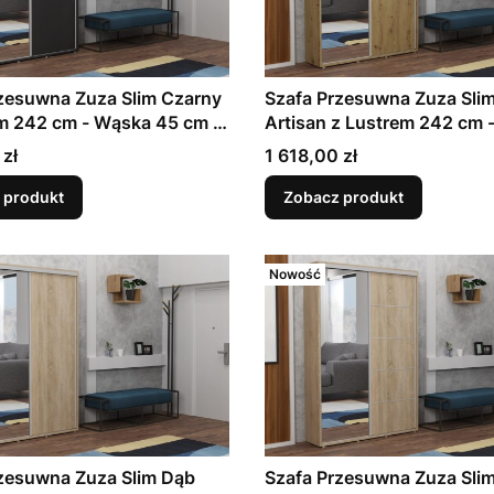
zesuwna Zuza Slim Czarny
Szafa Przesuwna Zuza Sli
m 242 cm - Wąska 45 cm |
Artisan z Lustrem 242 cm 
a do Przedpokoju | 11
45 cm | Garderoba do Prz
Cena
 zł
1 618,00 zł
ów, 7 Kolorów do Wyboru
| 11 Rozmiarów, 7 Kolorów 
Wyboru
 produkt
Zobacz produkt
Nowość
zesuwna Zuza Slim Dąb
Szafa Przesuwna Zuza Sli