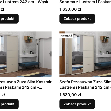
z Lustrem 242 cm - Wąska
Sonoma z Lustrem i Paska
Garderoba do Przedpokoju
cm - Wąska 45 cm | Garde
Cena
 zł
1 630,00 zł
miarów, 7 Kolorów do
Przedpokoju | 11 Rozmiaró
Kolorów do Wyboru
 produkt
Zobacz produkt
Nowość
zesuwna Zuza Slim Kaszmir
Szafa Przesuwna Zuza Sli
m i Paskami 242 cm -
Lustrem i Paskami 242 cm
5 cm | Garderoba do
45 cm | Garderoba do Prz
Cena
 zł
1 630,00 zł
oju | 11 Rozmiarów, 7
| 11 Rozmiarów, 7 Kolorów 
 do Wyboru
Wyboru
 produkt
Zobacz produkt