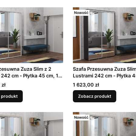
Nowość
zesuwna Zuza Slim z 2
Szafa Przesuwna Zuza Slim
 242 cm - Płytka 45 cm, 11
Lustrami 242 cm - Płytka 4
ci | Biały | Garderoba
Szerokości | Czarny | Gar
Cena
 zł
1 623,00 zł
zowa
Korytarzowa
 produkt
Zobacz produkt
Nowość