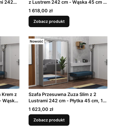
mi 242
z Lustrem 242 cm - Wąska 45 cm |
roba do
Garderoba do Przedpokoju | 11
Cena
1 618,00 zł
w, 7
Rozmiarów, 7 Kolorów do Wyboru
Zobacz produkt
Nowość
m Krem z
Szafa Przesuwna Zuza Slim z 2
 - Wąska
Lustrami 242 cm - Płytka 45 cm, 11
edpokoju
Szerokości | Antracyt | Garderoba
Cena
1 623,00 zł
do
Korytarzowa
Zobacz produkt