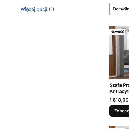
Marka
Więcej opcji (1)
Domyśl
Nowość
Szafa Pr
Antracyt
45 cm | 
Cena
1 618,00
| 11 Roz
Wyboru
Zobacz