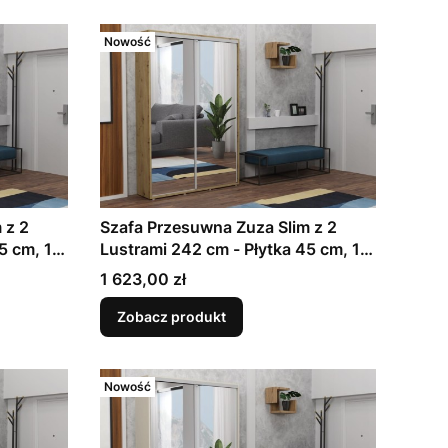
Nowość
 z 2
Szafa Przesuwna Zuza Slim z 2
5 cm, 11
Lustrami 242 cm - Płytka 45 cm, 11
deroba
Szerokości | Dąb Artisan |
Cena
1 623,00 zł
Garderoba Korytarzowa
Zobacz produkt
Nowość