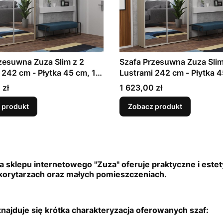
zesuwna Zuza Slim z 2
Szafa Przesuwna Zuza Slim
 242 cm - Płytka 45 cm, 11
Lustrami 242 cm - Płytka 4
ci | Dąb Sonoma |
Szerokości | Kaszmir | Gar
Cena
 zł
1 623,00 zł
ba Korytarzowa
Korytarzowa
 produkt
Zobacz produkt
a sklepu internetowego "Zuza" oferuje praktyczne i est
korytarzach oraz małych pomieszczeniach.
znajduje się krótka charakteryzacja oferowanych szaf: