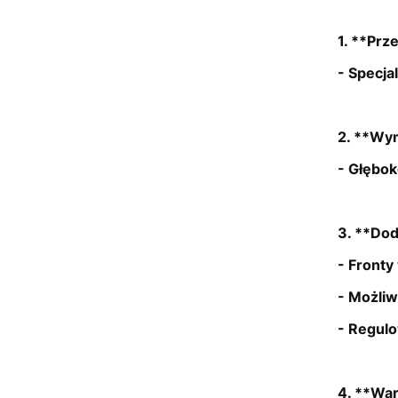
1. **Prz
- Specja
2. **Wy
- Głębok
3. **Dod
- Fronty
- Możliw
- Regulo
4. **War