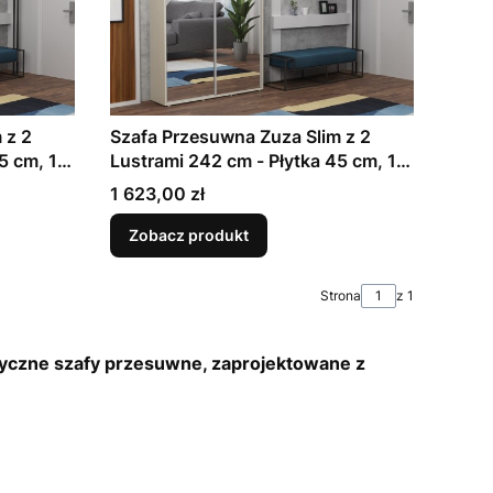
 z 2
Szafa Przesuwna Zuza Slim z 2
5 cm, 11
Lustrami 242 cm - Płytka 45 cm, 11
deroba
Szerokości | Krem | Garderoba
Cena
1 623,00 zł
Korytarzowa
Zobacz produkt
Strona
z 1
etyczne szafy przesuwne, zaprojektowane z