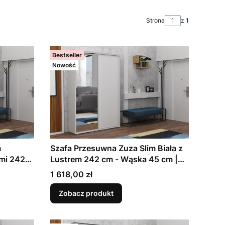
Strona
z 1
Bestseller
Nowość
m
Szafa Przesuwna Zuza Slim Biała z
ami 242
Lustrem 242 cm - Wąska 45 cm |
roba do
Garderoba do Przedpokoju | 11
Cena
1 618,00 zł
w, 7
Rozmiarów, 7 Kolorów do Wyboru
Zobacz produkt