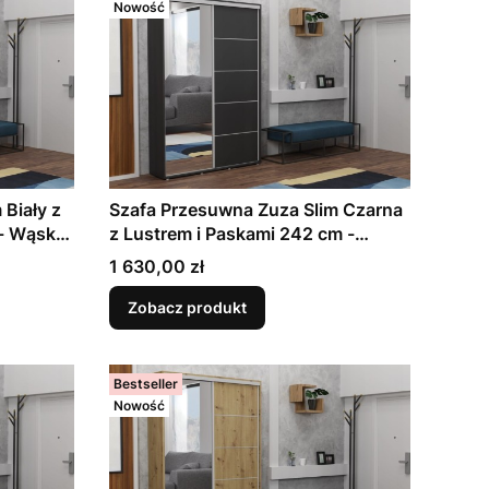
Nowość
Biały z
Szafa Przesuwna Zuza Slim Czarna
 - Wąska
z Lustrem i Paskami 242 cm -
edpokoju
Wąska 45 cm | Garderoba do
Cena
1 630,00 zł
do
Przedpokoju | 11 Rozmiarów, 7
Kolorów do Wyboru
Zobacz produkt
Bestseller
Nowość