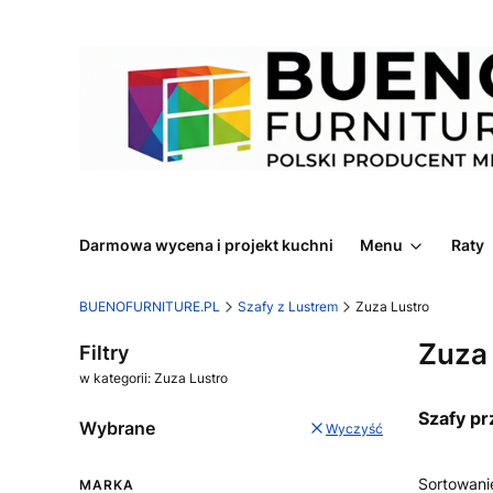
Darmowa wycena i projekt kuchni
Menu
Raty
BUENOFURNITURE.PL
Szafy z Lustrem
Zuza Lustro
Zuza 
Filtry
w kategorii: Zuza Lustro
Szafy pr
Wybrane
Wyczyść
Lista
Sortowani
MARKA