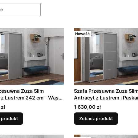
ne
Nowość
zesuwna Zuza Slim
Szafa Przesuwna Zuza Sli
 z Lustrem 242 cm - Wąska
Antracyt z Lustrem i Pask
Garderoba do Przedpokoju
cm - Wąska 45 cm | Garde
Cena
 zł
1 630,00 zł
miarów, 7 Kolorów do
Przedpokoju | 11 Rozmiaró
Kolorów do Wyboru
 produkt
Zobacz produkt