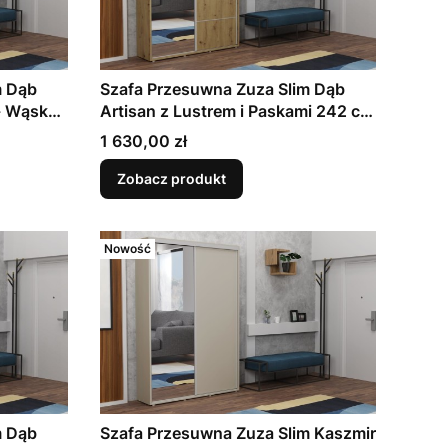
m Dąb
Szafa Przesuwna Zuza Slim Dąb
- Wąska
Artisan z Lustrem i Paskami 242 cm
edpokoju
- Wąska 45 cm | Garderoba do
Cena
1 630,00 zł
do
Przedpokoju | 11 Rozmiarów, 7
Kolorów do Wyboru
Zobacz produkt
Nowość
m Dąb
Szafa Przesuwna Zuza Slim Kaszmir