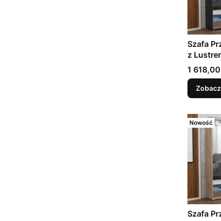
Szafa Pr
z Lustre
Garderob
Cena
1 618,00
Rozmiar
(1)
Zobacz
Nowość
Szafa Pr