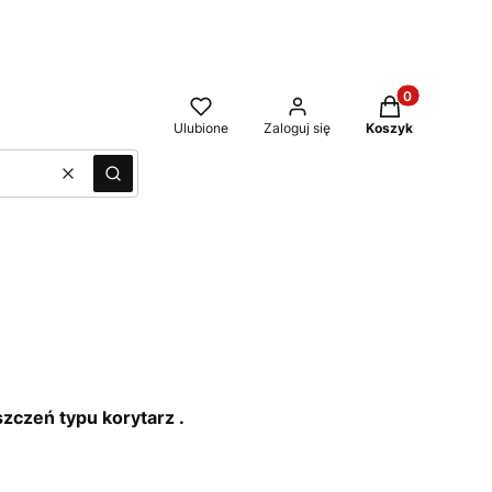
Produkty w kos
Ulubione
Zaloguj się
Koszyk
Wyczyść
Szukaj
zczeń typu korytarz .