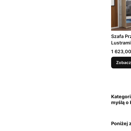
Szafa Pr
Lustrami
Szerokoś
Cena
1 623,00
Gardero
Zobacz
Kategori
myślą o 
Poniżej 